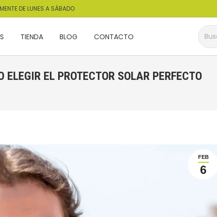
AMENTE DE LUNES A SÁBADO
Busca
OS
TIENDA
BLOG
CONTACTO
Busca
OS
TIENDA
BLOG
CONTACTO
O ELEGIR EL PROTECTOR SOLAR PERFECTO
Está
FEB
6