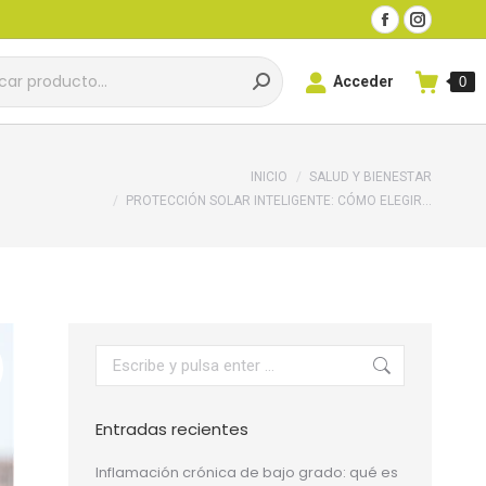
r:
Facebook
Instagra
Acceder
0
page
page
r:
Acceder
0
opens
opens
in
in
new
new
window
window
s aquí:
INICIO
SALUD Y BIENESTAR
PROTECCIÓN SOLAR INTELIGENTE: CÓMO ELEGIR…
Buscar:
Entradas recientes
Inflamación crónica de bajo grado: qué es