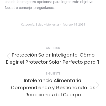
una de las mejores opciones para lograr este objetivo.
Nuestro consejo: pregúntanos.
Categoría:
Salud y bienestar
febrero 15, 2024
Navegación
ANTERIOR
entre
Protección Solar Inteligente: Cómo
Publicación
Elegir el Protector Solar Perfecto para Ti
publicaciones
anterior:
SIGUIENTE
Intolerancia Alimentaria:
Comprendiendo y Gestionando las
Publicación
siguiente:
Reacciones del Cuerpo