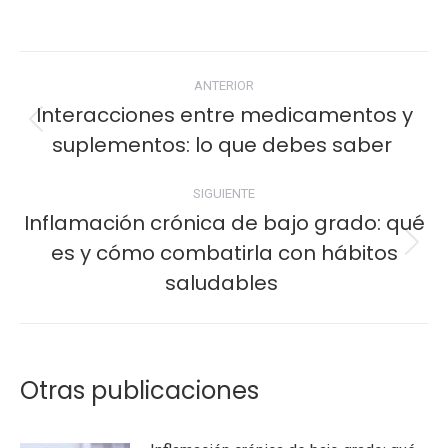
Navegación
ANTERIOR
entre
Interacciones entre medicamentos y
Publicación
suplementos: lo que debes saber
publicaciones
anterior:
SIGUIENTE
Inflamación crónica de bajo grado: qué
es y cómo combatirla con hábitos
Publicación
siguiente:
saludables
Otras publicaciones