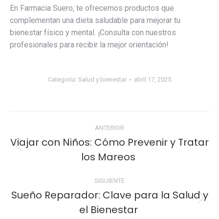
En Farmacia Suero, te ofrecemos productos que
complementan una dieta saludable para mejorar tu
bienestar físico y mental. ¡Consulta con nuestros
profesionales para recibir la mejor orientación!
Categoría:
Salud y bienestar
abril 17, 2025
Navegación
ANTERIOR
entre
Viajar con Niños: Cómo Prevenir y Tratar
Publicación
los Mareos
publicaciones
anterior:
SIGUIENTE
Sueño Reparador: Clave para la Salud y
Publicación
el Bienestar
siguiente: