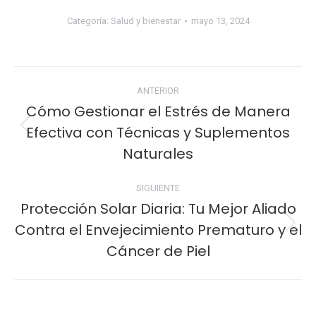
Categoría:
Salud y bienestar
mayo 13, 2024
Navegación
ANTERIOR
entre
Cómo Gestionar el Estrés de Manera
Efectiva con Técnicas y Suplementos
Publicación
publicaciones
anterior:
Naturales
SIGUIENTE
Protección Solar Diaria: Tu Mejor Aliado
Contra el Envejecimiento Prematuro y el
Publicación
siguiente:
Cáncer de Piel