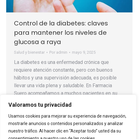
Control de la diabetes: claves
para mantener los niveles de
glucosa a raya
Salud y bienestar
Por
admin
mayo 9, 2025
La diabetes es una enfermedad crónica que
requiere atención constante, pero con buenos
hábitos y una supervisión adecuada, es posible
llevar una vida plena y saludable. En Farmacia
Suero acompañamos a muchos pacientes en su
día a día, ayudándoles a controlar sus niveles de
Valoramos tu privacidad
glucosa y mejorar su calidad de vida. Hábitos
Usamos cookies para mejorar su experiencia de navegación,
clave en el…
mostrarle anuncios o contenidos personalizados y analizar
nuestro tráfico. Al hacer clic en “Aceptar todo” usted da su
consentimiento a nuestro uso de las cookies.